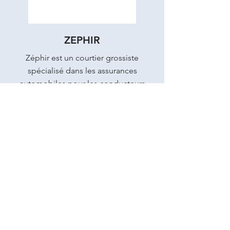
ZEPHIR
Zéphir est un courtier grossiste
spécialisé dans les assurances
automobiles pour les
conducteurs
malussés
,
résiliés
ou présentant des
risques aggravés. Zéphir propose
bien entendu des offres pour tous
les autres conducteurs au travers de
plusieurs catégories d’assurance
pour une meilleure personnalisation
des contrats. Reconnu en France,
Zéphir collabore avec près de 6 000
partenaires afin de distribuer des
contrats d’assurance automobile au
plus grand nombre.