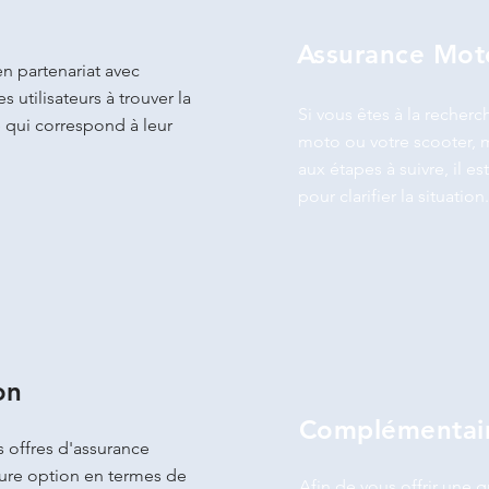
Assurance Mot
en partenariat avec
s utilisateurs à trouver la
Si vous êtes à la recher
 qui correspond à leur
moto ou votre scooter, m
aux étapes à suivre, il 
pour clarifier la situation.
on
Complémentair
s offres d'assurance
leure option en termes de
Afin de vous offrir une 