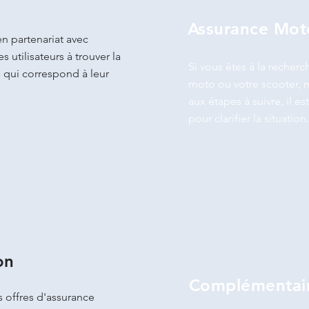
Assurance Mot
en partenariat avec
s utilisateurs à trouver la
Si vous êtes à la recher
 qui correspond à leur
moto ou votre scooter, m
aux étapes à suivre, il 
pour clarifier la situation.
on
Complémentair
s offres d'assurance