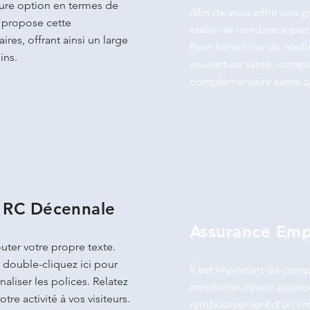
leure option en termes de
Afin de vous offrir une 
e propose cette
établi de nombreux part
res, offrant ainsi un large
Pour bénéficier du meill
ins.
couverture santé, compa
complémentaire santé q
/ RC Décennale
Assurance Emp
uter votre propre texte.
 double-cliquez ici pour
Il est important de comp
aliser les polices. Relatez
emprunteur pour économi
otre activité à vos visiteurs.
remboursement d'un crédi