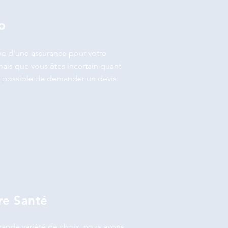
o
che d'une assurance pour votre
ais que vous êtes incertain quant
est possible de demander un devis
e Santé
grande variété de choix, nous avons