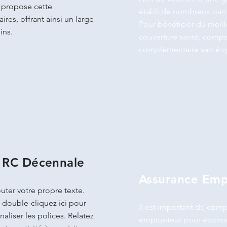
e propose cette
établi de nombreux part
res, offrant ainsi un large
Pour bénéficier du meill
ins.
couverture santé, compa
complémentaire santé q
/ RC Décennale
Assurance Emp
uter votre propre texte.
 double-cliquez ici pour
Il est important de comp
aliser les polices. Relatez
emprunteur pour économi