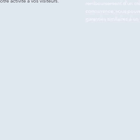
otre activité à vos visiteurs.
remboursement d'un crédi
concurrence, vous pouve
garanties similaires à un 